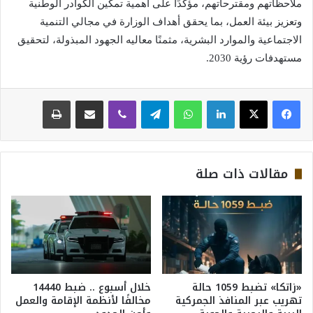
ملاحظاتهم ومقترحاتهم، مؤكدًا على أهمية تمكين الكوادر الوطنية
وتعزيز بيئة العمل، بما يحقق أهداف الوزارة في مجالي التنمية
الاجتماعية والموارد البشرية، مثمنًا معاليه الجهود المبذولة، لتحقيق
مستهدفات رؤية 2030.
لينكدإن
واتساب
تيلقرام
ڤايبر
مشاركة عبر البريد
طباعة
مقالات ذات صلة
«زاتكا» تضبط 1059 حالة
خلال أسبوع .. ضبط 14440
تهريب عبر المنافذ الجمركية
مخالفًا لأنظمة الإقامة والعمل