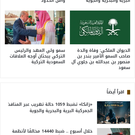
البرية والبحرية والجوية
وأمن الحدود
الديوان الملكي: وفاة والدة
سمو ولي العهد والرئيس
صاحب السمو الأمير بندر بن
التركي يبحثان أوجه العلاقات
منصور بن عبدالله بن جلوي آل
السعودية التركية
سعود
اقرأ أيضاً
«زاتكا» تضبط 1059 حالة تهريب عبر المنافذ
الجمركية البرية والبحرية والجوية
خلال أسبوع .. ضبط 14440 مخالفًا لأنظمة