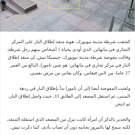
كشفت شرطة مدينة نيويورك، هوية منفذ إطلاق النار على المركز
التجاري في مانهاتن، الذي أودى بحياة 5 أشخاص بينهم رجل شرطة.
وقالت مفوضة شرطة مدينة نيويورك، جيسيكا تيش، إن منفذ إطلاق
النار في مركز تجاري في مانهاتن، هو شين تامورا، البالغ من العمر
27 عاما، من لاس فيغاس، وكان يعاني من مرض نفسي.
ولفتت المفوضة أيضا إلى أن تامورا بدأ بإطلاق النار في ردهة
المبنى، ثم استقل المصعد إلى الطابق 33، حيث واصل إطلاق النار،
ثم انتحر.
والجدير بالذكر أن امرأة كانت تنزل من المصعد الذي استقله المنفذ،
لكنه سمح لها بالمرور بجانبه دون أن تصاب بأذى، كما ذكرت تيش.