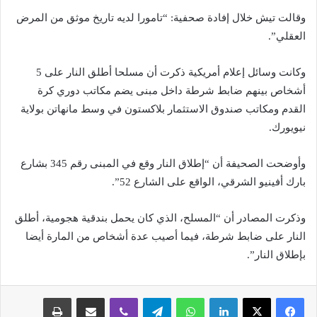
وقالت تيش خلال إفادة صحفية: “تامورا لديه تاريخ موثق من المرض
العقلي”.
وكانت وسائل إعلام أمريكية ذكرت أن مسلحا أطلق النار على 5
أشخاص بينهم ضابط شرطة داخل مبنى يضم مكاتب دوري كرة
القدم ومكاتب صندوق الاستثمار بلاكستون في وسط مانهاتن بولاية
نيويورك.
وأوضحت الصحيفة أن “إطلاق النار وقع في المبنى رقم 345 بشارع
بارك أفينيو الشرقي، الواقع على الشارع 52”.
وذكرت المصادر أن “المسلح، الذي كان يحمل بندقية هجومية، أطلق
النار على ضابط شرطة، فيما أصيب عدة أشخاص من المارة أيضا
بإطلاق النار”.
لينكدإن
واتساب
تيلقرام
ڤايبر
مشاركة عبر البريد
طباعة