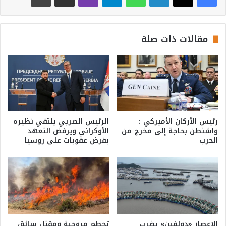
مقالات ذات صلة
رئيس الأركان الأميركي :
الرئيس الصربي يلتقي نظيره
واشنطن بحاجة إلى مخرج من
الأوكراني ويرفض التعهد
الحرب
بفرض عقوبات على روسيا
الإعصار «دولفين» يضرب
تحطم مروحية ومقتل سائق