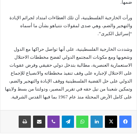
ضمها.
ورأت الخارجية الفلسطينية، أن تلك العطاءات امتداد لجرائم الإبادة
والتهجير والضم، وهي صدى لمقولات نتنياهو بشأن ما أسماه
“إسرائيل الكبرى”.
وشددت الخارجية الفلسطينية، على أنها تواصل حراكها مع الدول
وشعوبها ومع مكونات المجتمع الدولي لفضح مخططات الاحتلال
الاستعمارية العنصرية، مطالبة بتدخل دولي حقيقي وفرض عقوبات
على الاحتلال لإجباره على وقف تنفيذ مخططاته والانصياع للإجماع
الدولي على حل القضية الفلسطينية ووقف الإبادة والتهجير والضم،
وتمكين شعبنا من نيل حقه في تقرير المصير، ودولتنا من بسط ولايتها
على كامل الأرض المحتلة منذ عام 1967 بما فيها القدس الشرقية.
لينكدإن
واتساب
تيلقرام
ڤايبر
مشاركة عبر البريد
طباعة