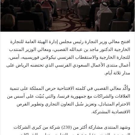
افتتح معالي وزير التجارة رئيس مجلس إدارة الهيئة العامة للتجارة
الخارجية الدكتور ماجد بن عبدالله القصبي، ومعالي الوزير المنتدب
للتجارة الخارجية والاستقطاب الفرنسي نيكولاس فوريسييه، أمس،
أعمال منتدى الأعمال السعودي الفرنسي الذي تحتضنه الرياض على
مدار ثلاثة أيام.
وأكَّد معالي القصبي في كلمته الافتتاحية حرص المملكة على تنمية
العلاقات والشراكات مع جمهورية فرنسا، والتي بُنيّت على أسس من
الاحترام المتبادل، وتعزيز سُبل التعاون التجاري وتطوير الفرص
الاقتصادية المشتركة.
وشهد المنتدى مشاركة أكثر من (230) شركة من كبرى الشركات
السعودية والفرنسية؛ لبحث فرص التعاون، وتطوير الشراكات