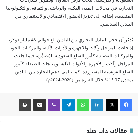
التجارية في مجالات: المدن الذكية، والرياضة، والثقافة، والتكنولوجيا
المتقدمة، إضافة إلى تعزيز الحضور الاقتصادي والاستثماري بين
البلدين الصديقين.
يُذكر أن حجم التبادل التجاري بين البلدين بلغ حوالي 48 مليار دولار،
إذ جاءت المراجل وآلات والأجهزة والأدوات الآلية، والمركبات الجوية
والمركبات الفضائية كأبرز السلع السعودية المُصدَّرة، فيما جاءت
المراجل وآلات والأجهزة والأدوات الآلية، ومنتجات الصيدلة كأبرز
السلع الفرنسية المستوردة، كما تنامى حجم التجارة بين البلدين
بمعدل 15.37% خلال الفترة من (2020-2024م).
لينكدإن
واتساب
تيلقرام
ڤايبر
مشاركة عبر البريد
طباعة
مقالات ذات صلة