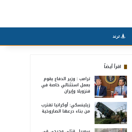
ترند
اقرأ أيضاً
ترامب : وزير الدفاع يقوم
بعمل استثنائي خاصة في
فنزويلا وإيران
زيلينسكي: أوكرانيا تقترب
من بناء درعها الصاروخية
سوريا.. قتلى وجرحى في