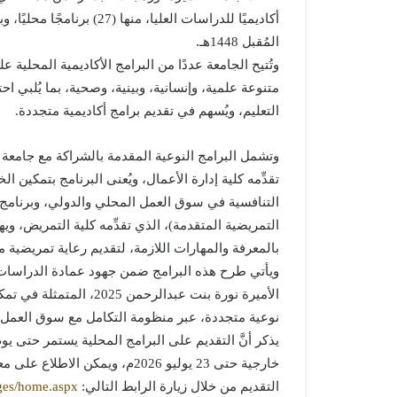
أكاديميًا للدراسات العليا،
المُقبل 1448هـ.
وتُتيح الجامعة عددًا من البرامج الأكاديمية المحلية
متنوعة علمية، وإنسانية، وبينية، وصحية، بما يُلبي
التعليم، ويُسهم في تقديم برامج أكاديمية متجددة.
وتشمل البرامج النوعية المقدمة بالشراكة مع جامعة م
تقدِّمه كلية إدارة الأعمال، ويُعنى البرنامج بتمكين 
التنافسية في سوق العمل المحلي والدولي، وبرنامج
التمريضية المتقدمة)، الذي تقدِّمه كلية التمريض، 
بالمعرفة والمهارات اللازمة، لتقديم رعاية تمريضي
ويأتي طرح هذه البرامج ضمن جهود عمادة الدراسات ا
الأميرة نورة بنت عبدالرح
نوعية متجددة، عبر منظومة التكامل مع سوق العمل، وت
خارجية حتى 23 يوليو 2026م، ويم
التقديم من خلال زيارة الرابط التالي:
ges/home.aspx