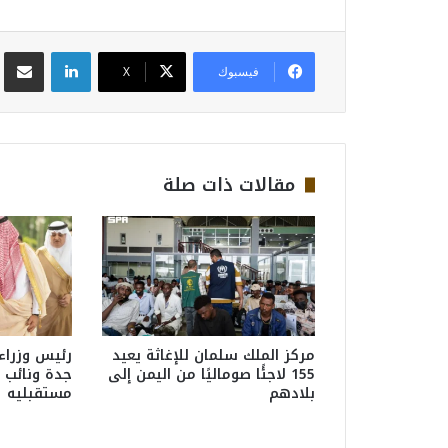
لينكدإن
مشاركة عبر
فيسبوك
‫X
مقالات ذات صلة
مركز الملك سلمان للإغاثة يعيد
رئيس وزراء
155 لاجئًا صوماليًا من اليمن إلى
جدة ونائب 
بلادهم
مستقبليه