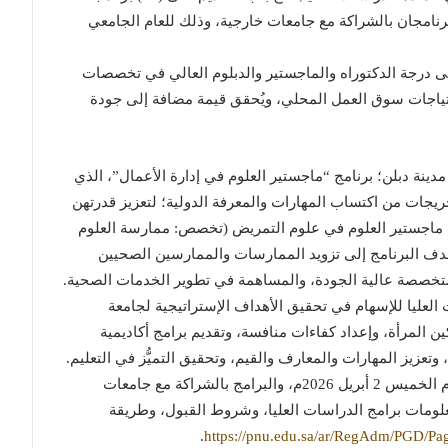
 منها (27) برنامجًا محليًا، وبرنامجان بالشراكة مع جامعات خارجية، وذلك للعام الجامعي
 على درجة الدكتوراه والماجستير والدبلوم العالي في تخصصات
 احتياجات سوق العمل المحلي، ويُحقق قيمة مضافة إلى جودة
دينة دبلن؛ برنامج “ماجستير العلوم في إدارة الأعمال”، الذي
الخريجات من اكتساب المهارات والمعرفة الدولية؛ لتعزيز قدرتهن
 ماجستير العلوم في علوم التمريض (تخصص: ممارسة العلوم
ويهدف البرنامج إلى تزويد الممارسات والممارسين الصحيين
ة متخصصة عالية الجودة، والمساهمة في تطوير الخدمات الصحية.
لعليا للإسهام في تحقيق الأهداف الإستراتيجية لجامعة
من 2025، المتمثلة في تمكين المرأة، وإعداد كفاءات منافسة، وتقديم برامج أكاديمية
عزيز المهارات والمعارف والقيم، وتحقيق التميُّز في التعليم.
يذكر أنَّ التقديم على البرامج المحلية يستمر حتى يوم الخميس 2 أبريل 2026م، والبرامج بالشراكة مع جامعات
كن الاطلاع على معلومات برامج الدراسات العليا، وشروط القبول، وطريقة
.
https://pnu.edu.sa/ar/RegAdm/PGD/Pa