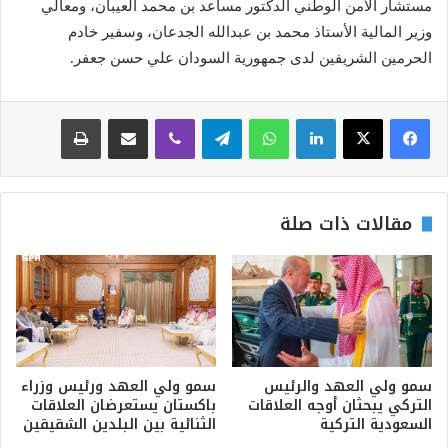
مستشار الأمن الوطني الدكتور مساعد بن محمد العيبان، ومعالي
وزير المالية الأستاذ محمد بن عبدالله الجدعان، وسفير خادم
الحرمين الشريفين لدى جمهورية السودان علي حسن جعفر.
لينكدإن
واتساب
تيلقرام
ڤايبر
مشاركة عبر البريد
طباعة
مقالات ذات صلة
سمو ولي العهد والرئيس
سمو ولي العهد ورئيس وزراء
التركي يبحثان أوجه العلاقات
باكستان يستعرضان العلاقات
السعودية التركية
الثنائية بين البلدين الشقيقين