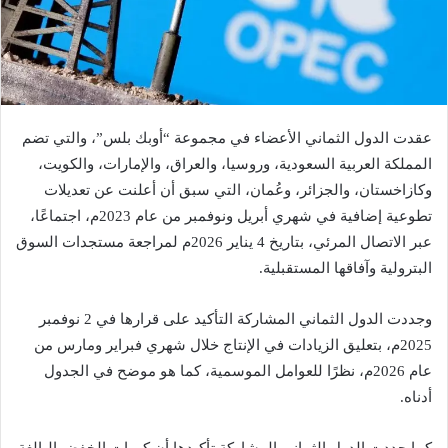
عقدت الدول الثماني الأعضاء في مجموعة “أوبك بلس”، والتي تضم
المملكة العربية السعودية، وروسيا، والعراق، والإمارات، والكويت،
وكازاخستان، والجزائر، وعُمان، التي سبق أن أعلنت عن تعديلات
تطوعية إضافية في شهري أبريل ونوفمبر من عام 2023م، اجتماعًا،
عبر الاتصال المرئي، بتاريخ 4 يناير 2026م لمراجعة مستجدات السوق
البترولية وآفاقها المستقبلية.
وجددت الدول الثماني المشاركة التأكيد على قرارها في 2 نوفمبر
2025م، بتعليق الزيادات في الإنتاج خلال شهري فبراير ومارس من
عام 2026م، نظرًا للعوامل الموسمية، كما هو موضح في الجدول
أدناه.
كما جددت الدول الثماني المشاركة تأكيدها أن كميات الخفض البالغة