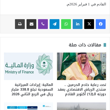
القادم في 1 فبراير 2026م.
لينكدإن
واتساب
تيلقرام
ڤايبر
مشاركة عبر البريد
طباعة
مقالات ذات صلة
تحت رعاية خادم الحرمين ..
المالية: إيرادات الميزانية
منتدى الرياض الاقتصادي يعقد
السعودية تبلغ 338.8 مليار
دورته الـ(12) أكتوبر القادم
ريال في الربع الثاني 2026