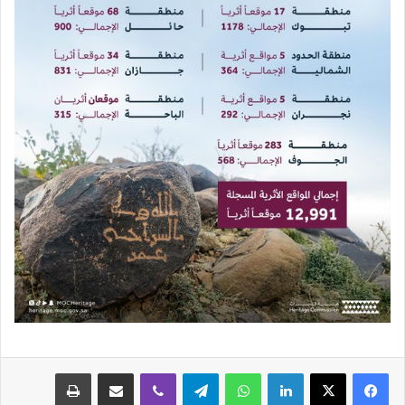
لينكدإن
واتساب
تيلقرام
ڤايبر
مشاركة عبر البريد
طباعة