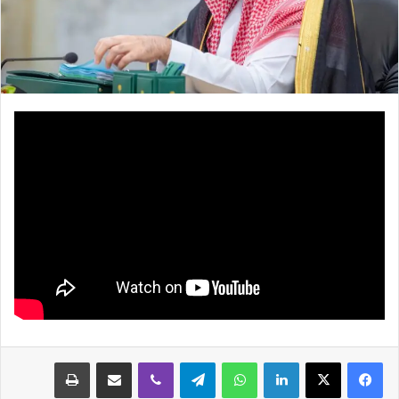
لينكدإن
واتساب
تيلقرام
ڤايبر
مشاركة عبر البريد
طباعة