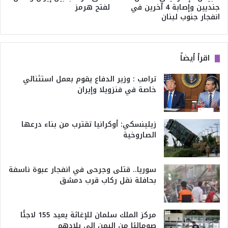
جنديين وإصابة 4 آخرين في
لفتح هرمز
انفجار جنوب لبنان
اقرأ أيضاً
ترامب : وزير الدفاع يقوم بعمل استثنائي
خاصة في فنزويلا وإيران
زيلينسكي: أوكرانيا تقترب من بناء درعها
الصاروخية
سوريا.. قتلى وجرحى في انفجار عبوة ناسفة
بحافلة نقل ركاب قرب دمشق
مركز الملك سلمان للإغاثة يعيد 155 لاجئًا
صوماليًا من اليمن إلى بلادهم