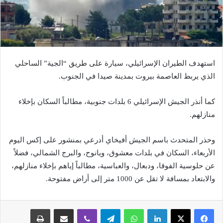
استهدف الطيران الإسرائيلي، سيارة على طريق “الجية” الساحلي
الذي يربط العاصمة بيروت بمدينة صيدا في الجنوب.
كما أنذر الجيش الإسرائيلي 6 بلدات جنوبية، مطالباً السكان بإخلاء
منازلهم.
وحذر المتحدث باسم الجيش أفيخاي أدرعي بمنشور على إكس اليوم
الأربعاء، السكان في بلدات معشوق، ويانوح، والبرج الشمالي، فضلاً
عن حلوسية الفوقا، ودبعال، والعباسية، مطالباً إياهم بإخلاء منازلهم،
والابتعاد بمسافة لا تقل عن 1000 متر إلى أراض مفتوحة.
لينكدإن
واتساب
تيلقرام
ڤايبر
مشاركة عبر البريد
طباعة