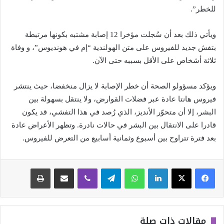
للخطر”.
ويأتي ذلك بعد أن سُجلت مؤخرا 12 إصابة مشتبه بكونها مرتبطة
بتفش جديد للفيروس على متن الهولندية “إم في هونديوس”، و وفاة
ثلاثة أشخاص على الأقل بسببه حتى الآن.
ويؤكد مسؤولو الصحة أن خطر الإصابة لا يزال منخفضا، حيث ينتشر
فيروس هانتا عادة عبر فضلات القوارض، ولا ينتقل بسهولة بين
البشر، إلا أن متحوّر الأنديز، الذي رُصد في هذا التفشي، قد يكون
قادرا على الانتقال بين البشر في حالات نادرة. وتظهر الأعراض عادة
بعد فترة تتراوح بين أسبوع وثمانية أسابيع من التعرض للفيروس.
لينكدإن
واتساب
تيلقرام
ڤايبر
مشاركة عبر البريد
طباعة
مقالات ذات صلة