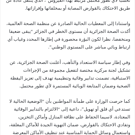
تحسبا لأي تطور محتمل مرتبط بهذا الفيروس”، الذي ينتقل عادة عن
طريق الاحتكاك بالقوارض المصابة أو بمخلفاتها وإفرازاتها.
واستنادا إلى المعطيات الحالية الصادرة عن منظمة الصحة العالمية،
أكدت الصحة الجزائرية أن مستوى الخطر في الجزائر “يبقى ضعيفا
ومنخفضا، نظرا لكون البؤرة محصورة في إطارها المحدد وغياب أي
ارتباط وبائي مباشر على المستوى الوطني”.
وفي إطار سياسة الاستعداد والتأهب، أعلنت الصحة الجزائرية، عن
تشكيل لجنة مركزية مختصة لتفعيل مجموعة من الإجراءات
الاستباقية، تضمنت تدابير وقائية وتنظيمية تهدف إلى تعزيز اليقظة
الصحية وضمان المتابعة الوبائية المستمرة لأي تطور محتمل.
كما حرصت الوزارة على طمأنة المواطنين بأن “الوضعية الحالية لا
تستدعي أي قلق أو تهويل”، داعية إلى “الالتزام بالتدابير الوقائية
المعتادة، لاسيما الحفاظ على نظافة المنازل وأماكن التخزين،
وتفادي الاحتكاك بالقوارض، ضمان التهوية الجيدة للأماكن المغلقة،
واستعمال وسائل الحماية المناسبة عند تنظيف الأماكن المعرضة