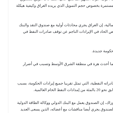
 مستمرة بخصوص حجم التمويل الذي يريده العراق وكيفية هيكلة
ية، إن العراق يجري محادثات أولية مع صندوق النقد والبنك
قص الحاد ​في ‌الإيرادات ⁠الناجم ​عن توقف صادرات ⁠النفط في
حكومة جديدة.
 في 28 فبراير (شباط)، مما أحدث هزة في منطقة الشرق الأوسط وتسبب في أضرار
ته النفطية، التي تمثل تقريبا جميع ⁠إيرادات الحكومة، بسبب
ام ​العالمية.
ك، إن الصندوق يعمل مع البنك الدولي ‌ووكالة الطاقة الدولية
الصندوق يجري أيضا مناقشات مع أعضائه، الذين يسعى العديد