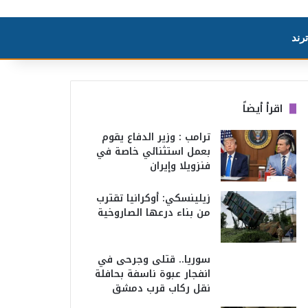
رند
اقرأ أيضاً
ترامب : وزير الدفاع يقوم
بعمل استثنائي خاصة في
فنزويلا وإيران
زيلينسكي: أوكرانيا تقترب
من بناء درعها الصاروخية
سوريا.. قتلى وجرحى في
انفجار عبوة ناسفة بحافلة
نقل ركاب قرب دمشق