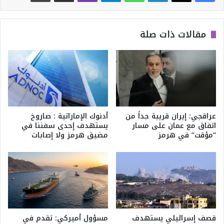
مقالات ذات صلة
عراقجي: إيران قريبة جداً من
أدنوك الإماراتية : صاروخ
اتفاق مع عمان على مسار
يستهدف إحدى سفننا في
“مؤقت” في هرمز
مضيق هرمز ولا إصابات
قصف إسرائيلي يستهدف
مسؤول أميركي: تقدم في