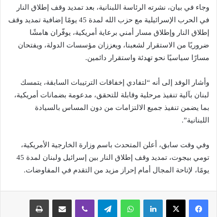
وجاء في بيان، نشرته الرئاسة اللبنانية، بعد تمديد وقف إطلاق النار
في الحرب الإسرائيلية مع حزب الله لمدة 45 يومًا إضافية تمديد وقف
إطلاق النار وإطلاق مسار أمني برعاية أمريكية، يوفّران هامشًا
ضروريًا من الاستقرار لشعبنا، ويعززان مؤسسات الدولة، ويفتحان
مسارًا سياسيًا نحو تهدئة واستقرار دائمين.
وأشار الوفد إلى أنه “لتفادي إخفاقات الترتيبات السابقة، يتمسك
لبنان بآلية تنفيذ مرحلية وقابلة للتحقق، مدعومة بضمانات أمريكية،
بما يضمن تنفيذ جميع الالتزامات من دون المساس بالسيادة
اللبنانية”.
وفي وقت سابق، أعلن المتحدث باسم وزارة الخارجية الأمريكية،
تومي بيجوت، تمديد وقف إطلاق النار بين إسرائيل ولبنان لمدة 45
يومًا، لإتاحة المجال أمام إحراز مزيد من التقدم في المفاوضات.
لينكدإن
واتساب
تيلقرام
ڤايبر
مشاركة عبر البريد
طباعة