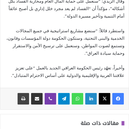
وقال الزيدي: “سنعمل على حماية المال العام ومحاربة الفساد بكل
أشكاله”، مؤكداً أن “الفساد لم يعد مجرد خلل إداري بل أصبح عائقاً
أمام التنمية وتأخير مسيرة الدولة”.
واستطرد قائلاً: “سنضع مشاريع استراتيجية في جميع المجالات
الخدمية والبنى التحتية، وستكون الحكومة دولة المؤسسات وقانون،
وتستمع لصوت المواطن، وسنعمل على ترسيخ الأمن والاستقرار
وحماية سيادة العراق”.
وأخيراً، تعهّد رئيس الحكومة العراقي الجديد بالعمل “على تعزيز
علاقتنا العربية والإقليمية والدولية على أساس الاحترام المتبادل”.
لينكدإن
واتساب
تيلقرام
ڤايبر
مشاركة عبر البريد
طباعة
مقالات ذات صلة