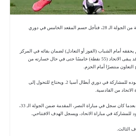
انتصر الشباب على الاتحاد 3-2، في المواجهة المؤجلة من الجولة الـ 28، فتأجل حسم المقعد الخامس في دوري
يحققه أمام الشباب (الفوز أو التعادل) لضمان بقائه في المركز
الخامس المؤهل لملحق دوري أبطال آسيا للنخبة، وقد يبقى الاتحاد (55 نقطة) خامسًا حتى في حال خسارته من
ويحل التعاون (53 نقطة) سادسًا، في المركز الذي يقوده للمشاركة في دوري أبطال آسيا 2. ويحتاج للتحول إلى
الاتحاد من القادسية.
وسجل علي البليهي في مباراته الثانية على التوالي، بعدما كان سجل في مباراة النصر، المقدمة ضمن الجولة الـ 33،
ف الثالث.