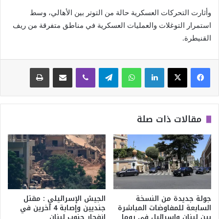
وأثارت التحركات العسكرية حالة من التوتر بين الأهالي، وسط
استمرار التوغلات والعمليات العسكرية في مناطق متفرقة من ريف
القنيطرة.
لينكدإن
واتساب
تيلقرام
ڤايبر
مشاركة عبر البريد
طباعة
مقالات ذات صلة
جولة جديدة من النسخة
الجيش الإسرائيلي : مقتل
السابعة للمفاوضات المباشرة
جنديين وإصابة 4 آخرين في
بين لبنان وإسرائيل في روما
انفجار جنوب لبنان