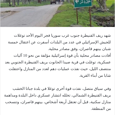
شهد ريف القنيطرة جنوب غرب سوريا فجر اليوم الأحد توغلات
للجيش الإسرائيلي في عدد من البلدات أسفرت عن اعتقال خمسة
شبان بينهم قاصران، وفق مصادر محلية.
أفادت مصادر محلية بأن قوة إسرائيلية مؤلفة من نحو 10 آليات
عسكرية، توغلت في قرية صيدا الحانوت بريف القنيطرة الجنوبي بعد
منتصف الليل، حيث نفذت عمليات دهم لعدد من المنازل واعتقلت
شابا من أبناء القرية.
وفي سياق متصل، نفذت قوة أخرى توغلا في بلدة جباتا الخشب
بريف القنيطرة الشمالي، تخلله انتشار عسكري داخل البلدة ومداهمة
منازل سكنية، قبل أن تعتقل أربعة أشخاص، بينهم قاصران، وتنسحب
من المنطقة.