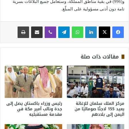
و(996) في بقية مناطق المملكة، وستعامل جميع البلاغات بسرية
تامة دون أدنى مسؤولية على المبلّغ.
لينكدإن
واتساب
تيلقرام
ڤايبر
مشاركة عبر البريد
طباعة
مقالات ذات صلة
مركز الملك سلمان للإغاثة
رئيس وزراء باكستان يصل إلى
يعيد 155 لاجئًا صوماليًا من
جدة ونائب أمير مكة في
اليمن إلى بلادهم
مقدمة مستقبليه