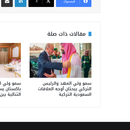
فيسبوك
‫X
مقالات ذات صلة
سمو ولي العهد والرئيس
سمو ولي ال
التركي يبحثان أوجه العلاقات
باكستان يس
السعودية التركية
الثنائية بي