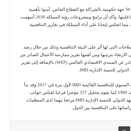
وأشار إلى أن هذا التقدم نتاج عمل تراكمي لأكثر من 50 جهة حكومية بالشراكة مع القطاع الخاص، آمنوا بأهمية
الإصلاحات التي طبقت خلال الفترة الماضية ومدى فاعليتها. وأكد أن برامج ومشروعات رؤية المملكة 2030 أسهمت
 مما انعكس إيجابا على أداء المملكة في تقارير التنافسية
لاحات التي لها أثر على البيئة التنافسية وذلك من خلال رصد
ى الارتقاء بترتيبها ومن أهمها تقرير ممارسة الأعمال الصادر من
مجموعة البنك الدولي وتقرير التنافسية العالمي الصادر عن المنتدى الاقتصادي العالمي (WEF) بالإضافة إلى تقرير
لي للتنمية الإدارية IMD.
مما يذكر أن المملكة أدرجت رسميا في تقرير الكتاب السنوي للتنافسية العالمية IMD لأول مرة في 2017 وقد بدأ
التقرير يقيس أداء الدول الأكثر تنافسية في العالم منذ 1989 كما يقوم بتحليل 337 مؤشرا فرعيا لقياس جوانب
مختلفة من القدرة التنافسية لــ 63 اقتصاد. ويعد المعهد الدولي للتنمية الإدارية IMD مرجعا مهما لدى المنظمات
ساتها على التنافسية بين الدول.
 البريد
طباعة