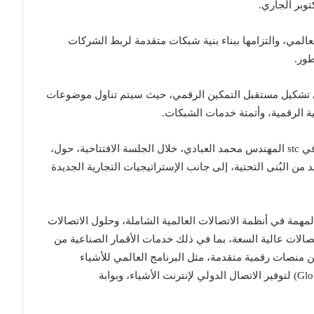
وعة stc اتساع حضورها العالمي، والتزامها ببناء بنية شبكات متقدمة لربط الشركات
طور.
يسية تسهم في تشكيل مستقبل التمكين الرقمي، حيث سيتم تناول موضوعات
ية الرقمية، وأتمتة خدمات الشبكات.
وتحدث الرئيس التنفيذي لوحدة النواقل والمشغلين في stc المهندس محمد العبادي، خلال الجلسة الافتتاحية، حول،
من البُنى التحتية، إلى جانب الإستراتيجيات التجارية الجديدة
اتها المهمة في أنظمة الاتصالات العالمية الشاملة، وحلول الاتصالات
الات عالية السعة، بما في ذلك خدمات الأقمار الصناعية من
من منصات رقمية متقدمة، مثل البرنامج العالمي للأشياء
المتصلة للمشغلين (Global Connected Things Program) لتوفير الاتصال الدولي لإنترنت الأشياء، وبوابة